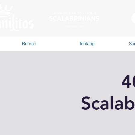
Rumah
Tentang
San
4
Scalab