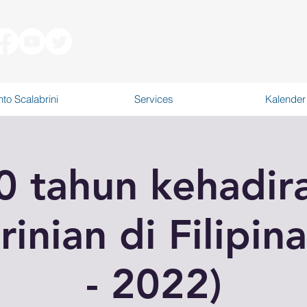
to Scalabrini
Services
Kalender
0 tahun kehadir
rinian di Filipin
- 2022)