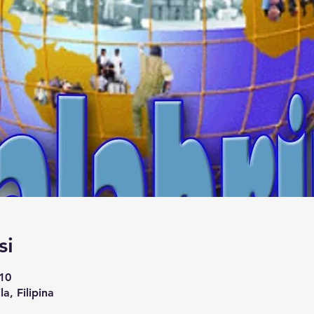
si
10
a, Filipina