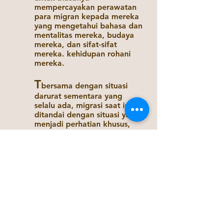
mempercayakan perawatan
para migran kepada mereka
yang mengetahui bahasa dan
mentalitas mereka, budaya
mereka, dan sifat-sifat
mereka. kehidupan rohani
mereka.
T
bersama dengan situasi
darurat sementara yang
selalu ada, migrasi saat ini
ditandai dengan situasi yang
menjadi perhatian khusus,
apalagi dengan skenario
baru migrasi besar-besaran
yang terjadi di mana-mana:
di Eropa, dari Asia menuju
Australia, di dalam Asia dan
di sepanjang pantai barat
Amerika Utara. Ada migrasi
baru dari Amerika Latin dan
Kepulauan Karibia menuju
Amerika Serikat, Kanada,