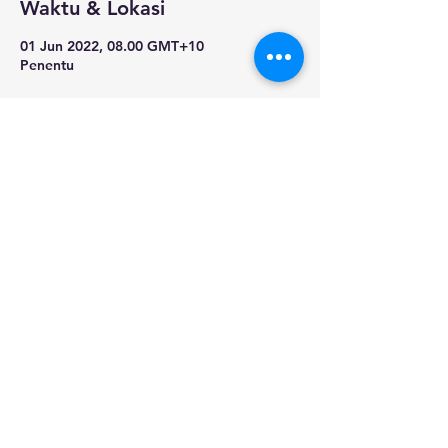
Waktu & Lokasi
01 Jun 2022, 08.00 GMT+10
Penentu
Bagikan Event Ini
RUMAH
KANONISASI
TENTANG
SEJARAH
DEWAN
KALENDER
PEKERJAAN
PEMBENTUKAN
MISI
BERBARING
STANDAR PROFESIONAL
KONTAK
TAUTAN
© 2023
Missionaries of St.
Charles - Scalabrinians
Australia - Asia
Kantor Media Provinsi St.
Frances Xavier Cabrini