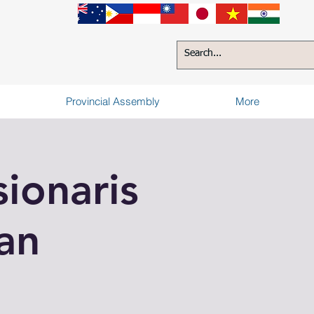
Provincial Assembly
More
ionaris
ian