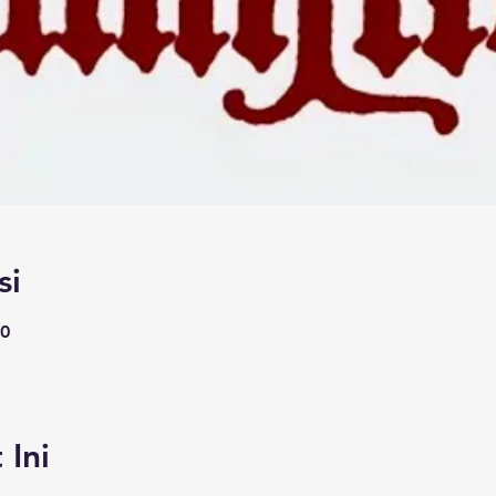
si
10
 Ini