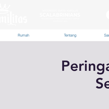
Rumah
Tentang
San
Pering
Se